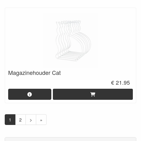
Magazinehouder Cat
€ 21.95
1
2
>
»